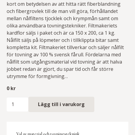
kort om betydelsen av att hitta rätt fiberblandning
och fibergrovlek till de man vill göra, förhållandet
mellan nålfiltens tjocklek och krympmån samt om
olika användbara tovningstekniker. Filtmakeriets
kardflor säljs i paket och är ca 150 x 200, ca 1 kg.
Nålfilt säljs på löpmeter och i tillklippta bitar samt
kompletta kit. Filtmakeriet tillverkar och säljer nålfilt
för tovning av 100 % svensk fårull. Fördelarna med
nålfilt som utgångsmaterial vid tovning är att halva
jobbet redan är gjort, du spar tid och får större
utrymme för formgivning…
0
kr
Tovningsbeskrivning
Lägg till i varukorg
mängd
Val av material och tovningsteknink