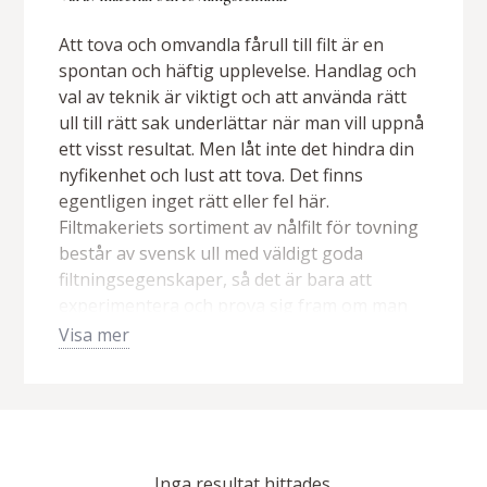
Att tova och omvandla fårull till filt är en
spontan och häftig upplevelse. Handlag och
val av teknik är viktigt och att använda rätt
ull till rätt sak underlättar när man vill uppnå
ett visst resultat. Men låt inte det hindra din
nyfikenhet och lust att tova. Det finns
egentligen inget rätt eller fel här.
Filtmakeriets sortiment av nålfilt för tovning
består av svensk ull med väldigt goda
filtningsegenskaper, så det är bara att
experimentera och prova sig fram om man
är lite osäker! Nålfilt kan kombineras med
Visa mer
kardflor och tovas med gnugg-, rull- och
kastteknik. Den är en mycket bra grund till
filt i stort format!
Tova med gnuggteknik
Inga resultat hittades.