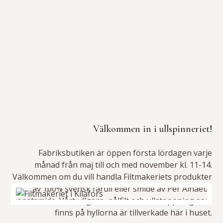
Välkommen in i ullspinneriet!
Fabriksbutiken är öppen första lördagen varje
månad från maj till och med november kl. 11-14.
Välkommen om du vill handla Filtmakeriets produkter
av 100% svensk fårull eller smide av Per Alnaeus
konstsmide. Vårt ullgarn, nålfilt och ullstoppning som
finns på hyllorna är tillverkade här i huset.