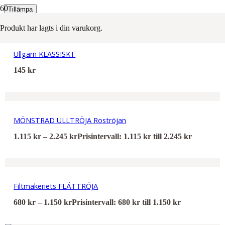
Tillämpa
Filters
Produkt
har lagts i din varukorg.
Ullgarn KLASSISKT
145
kr
MÖNSTRAD ULLTRÖJA Roströjan
1.115
kr
–
2.245
kr
Prisintervall: 1.115 kr till 2.245 kr
Filtmakeriets FLÄTTRÖJA
680
kr
–
1.150
kr
Prisintervall: 680 kr till 1.150 kr