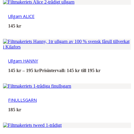
Ullgarn ALICE
145
kr
Ullgarn HANNY
145
kr
–
195
kr
Prisintervall: 145 kr till 195 kr
FINULLSGARN
185
kr