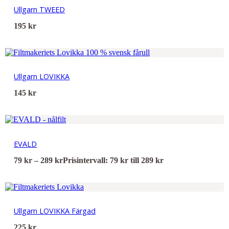
Ullgarn TWEED
195
kr
Ullgarn LOVIKKA
145
kr
EVALD
79
kr
–
289
kr
Prisintervall: 79 kr till 289 kr
Ullgarn LOVIKKA Färgad
225
kr