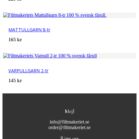
MATTULLGARN 8-tr
165
kr
VARPULLGARN 2-tr
145
kr
Mejl
info@filtmakeriet.se
order@filtmakeriet.se
Ring oss