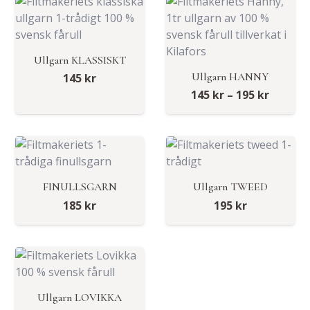
Ullgarn KLASSISKT
Ullgarn HANNY
145
kr
Prisinte
145
kr
–
195
kr
145 kr
till
195 kr
FINULLSGARN
Ullgarn TWEED
185
kr
195
kr
Ullgarn LOVIKKA