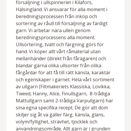
försäljning i ullspinneriet i Kilafors,
Hälsingland. Vi ansvarar för alla moment i
beredningsprocessen från inköp och
sortering av råull till försäljning av färdigt
garn. Vi arbetar nära ullen genom
beredningsprocessens alla moment.
Ullsortering, tvätt och färgning görs för
hand. Vi köper allt vårt råmaterial utan
mellanhänder (direkt från fårägaren) och
blandar gärna olika ullsorter från olika
fårgårdar för att få till rätt känsla, karaktär
och egenskaper i garnet. Hela vårt sortiment
av ullgarn (Filtmakeriets Klassiska, Lovikka,
Tweed, Hanny, Alice, Finullsgarn,
8-trådiga
Mattullgarn samt 2-trådiga Varpullgarn) har
sina egna specifika recept. De gör att dom
skiljer sig åt va gäller färg, känsla, glans,
volym/fyllighet, strävhet, tjocklek och
användningsområde. Allt garn är i grunden