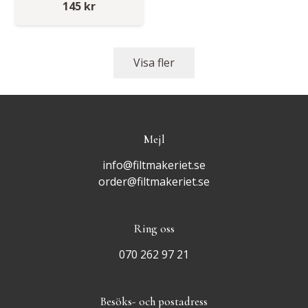
145
kr
Visa fler
Mejl
info@filtmakeriet.se
order@filtmakeriet.se
Ring oss
070 262 97 21
Besöks- och postadress