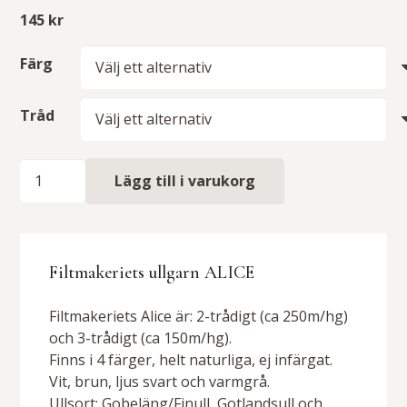
145
kr
Färg
Tråd
Ullgarn
Lägg till i varukorg
ALICE
mängd
Filtmakeriets ullgarn ALICE
Filtmakeriets Alice är: 2-trådigt (ca 250m/hg)
och 3-trådigt (ca 150m/hg).
Finns i 4 färger, helt naturliga, ej infärgat.
Vit, brun, ljus svart och varmgrå.
Ullsort: Gobeläng/Finull, Gotlandsull och