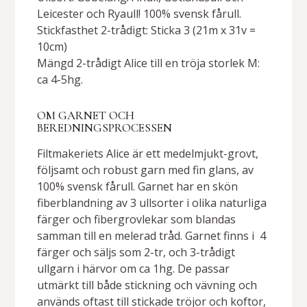
Leicester och Ryaull! 100% svensk fårull.
Stickfasthet 2-trådigt: Sticka 3 (21m x 31v =
10cm)
Mängd 2-trådigt Alice till en tröja storlek M:
ca 4-5hg.
OM GARNET OCH
BEREDNINGSPROCESSEN
Filtmakeriets Alice är ett medelmjukt-grovt,
följsamt och robust garn med fin glans, av
100% svensk fårull. Garnet har en skön
fiberblandning av 3 ullsorter i olika naturliga
färger och fibergrovlekar som blandas
samman till en melerad tråd. Garnet finns i
4
färger och säljs som 2-tr, och 3-trådigt
ullgarn i härvor om ca 1hg. De passar
utmärkt till både stickning och vävning och
används oftast till stickade tröjor och koftor,