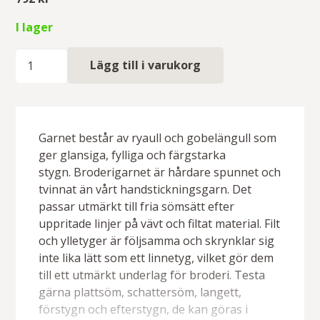
I lager
Broderigarn
Lägg till i varukorg
24-
pack
mängd
Garnet består av ryaull och gobelängull som
ger glansiga, fylliga och färgstarka
stygn. Broderigarnet är hårdare spunnet och
tvinnat än vårt handstickningsgarn. Det
passar utmärkt till fria sömsätt efter
uppritade linjer på vävt och filtat material. Filt
och ylletyger är följsamma och skrynklar sig
inte lika lätt som ett linnetyg, vilket gör dem
till ett utmärkt underlag för broderi. Testa
gärna plattsöm, schattersöm, langett,
förstygn och efterstygn, de kan göras i