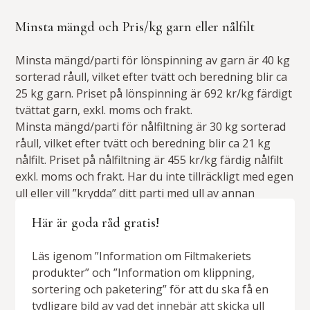
Minsta mängd och Pris/kg garn eller nålfilt
Minsta mängd/parti för lönspinning av garn är 40 kg
sorterad råull, vilket efter tvätt och beredning blir ca
25 kg garn. Priset på lönspinning är 692 kr/kg färdigt
tvättat garn, exkl. moms och frakt.
Minsta mängd/parti för nålfiltning är 30 kg sorterad
råull, vilket efter tvätt och beredning blir ca 21 kg
nålfilt. Priset på nålfiltning är 455 kr/kg färdig nålfilt
exkl. moms och frakt. Har du inte tillräckligt med egen
ull eller vill ”krydda” ditt parti med ull av annan
karaktär kan du köpa råull av oss. Vi har ett brett
Här är goda råd gratis!
utbud av varierande fibrer i vårt materialförråd.
Läs igenom ”Information om Filtmakeriets
produkter” och ”Information om klippning,
sortering och paketering” för att du ska få en
tydligare bild av vad det innebär att skicka ull