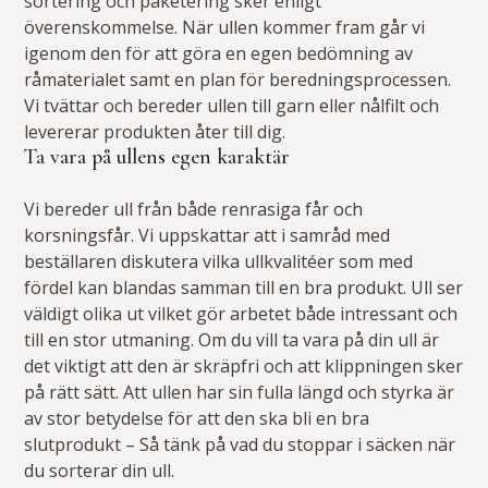
sortering och paketering sker enligt
överenskommelse. När ullen kommer fram går vi
igenom den för att göra en egen bedömning av
råmaterialet samt en plan för beredningsprocessen.
Vi tvättar och bereder ullen till garn eller nålfilt och
levererar produkten åter till dig.
Ta vara på ullens egen karaktär
Vi bereder ull från både renrasiga får och
korsningsfår. Vi uppskattar att i samråd med
beställaren diskutera vilka ullkvalitéer som med
fördel kan blandas samman till en bra produkt. Ull ser
väldigt olika ut vilket gör arbetet både intressant och
till en stor utmaning. Om du vill ta vara på din ull är
det viktigt att den är skräpfri och att klippningen sker
på rätt sätt. Att ullen har sin fulla längd och styrka är
av stor betydelse för att den ska bli en bra
slutprodukt – Så tänk på vad du stoppar i säcken när
du sorterar din ull.