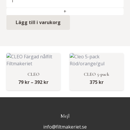
10-
pack
mängd
Lägg till i varukorg
CLEO
CLEO 5-pack
Prisintervall:
79
kr
–
392
kr
375
kr
79 kr
till
392 kr
Mejl
info@filtmakeriet.se