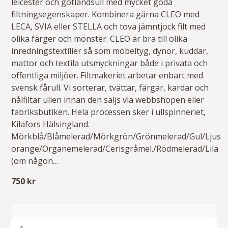
leicester och gotlandsull med mycket goda
filtningsegenskaper. Kombinera gärna CLEO med
LECA, SVIA eller STELLA och tova jämntjock filt med
olika färger och mönster. CLEO är bra till olika
inredningstextilier så som möbeltyg, dynor, kuddar,
mattor och textila utsmyckningar både i privata och
offentliga miljöer. Filtmakeriet arbetar enbart med
svensk fårull. Vi sorterar, tvättar, färgar, kardar och
nålfiltar ullen innan den säljs via webbshopen eller
fabriksbutiken. Hela processen sker i ullspinneriet,
Kilafors Hälsingland.
Mörkblå/Blåmelerad/Mörkgrön/Grönmelerad/Gul/Ljus
orange/Organemelerad/Cerisgråmel./Rödmelerad/Lila
(om någon…
750
kr
CLEO