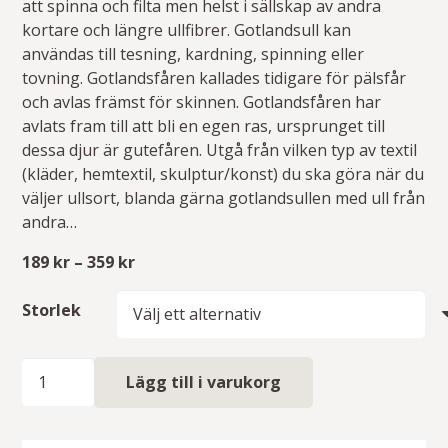
att spinna och filta men helst i sällskap av andra
kortare och längre ullfibrer. Gotlandsull kan
användas till tesning, kardning, spinning eller
tovning. Gotlandsfåren kallades tidigare för pälsfår
och avlas främst för skinnen. Gotlandsfåren har
avlats fram till att bli en egen ras, ursprunget till
dessa djur är gutefåren. Utgå från vilken typ av textil
(kläder, hemtextil, skulptur/konst) du ska göra när du
väljer ullsort, blanda gärna gotlandsullen med ull från
andra…
Prisintervall:
189
kr
–
359
kr
189 kr
till
Storlek
359 kr
Gotlandsull
Lägg till i varukorg
mängd