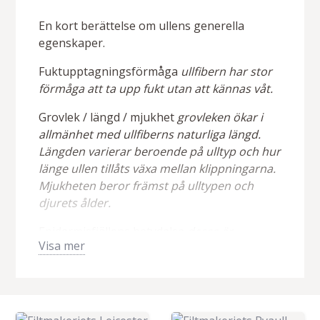
En kort berättelse om ullens generella
egenskaper.
Fuktupptagningsförmåga
ullfibern har stor
förmåga att ta upp fukt utan att kännas våt.
Grovlek / längd / mjukhet
grovleken ökar i
allmänhet med ullfiberns naturliga längd.
Längden varierar beroende på ulltyp och hur
länge ullen tillåts växa mellan klippningarna.
Mjukheten beror främst på ulltypen och
djurets ålder.
Epidermisfjällens betydelse
dessa är
Visa mer
grunden till ullfiberns filtningsförmåga och
glans. De grövre fibrerna har större och
plattare fjäll, dess yta blir därför slätare och
glansigare.